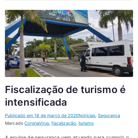
Fiscalização de turismo é
intensificada
Publicado em
18 de março de 2020
Notícias
,
Segurança
Marcado
CoronaVirus
,
fiscalização
,
turismo
A equipe de segurança vem atuando para cumprir o