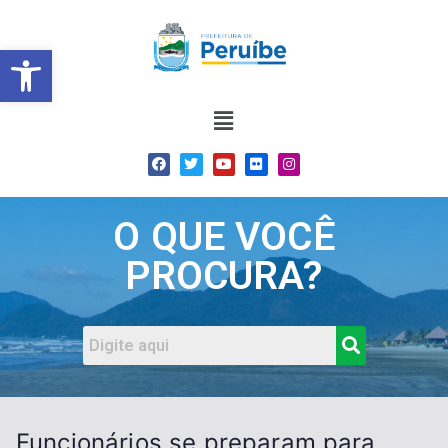
Barra de Ferramentas Abert
O QUE VOCÊ
PROCURA?
Funcionários se preparam para