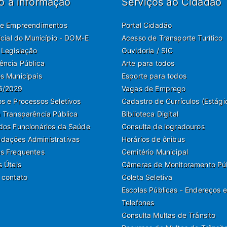
o à informação
Serviços ao Cidadão
de Empreendimentos
Portal Cidadão
ficial do Município - DOM-E
Acesso de Transporte Turítico
 Legislação
Ouvidoria / SIC
ência Pública
Arte para todos
s Municipais
Esporte para todos
6/2029
Vagas de Emprego
s e Processos Seletivos
Cadastro de Currículos (Estági
 Transparência Pública
Biblioteca Digital
dos Funcionários da Saúde
Consulta de logradouros
ações Administrativas
Horários de ônibus
s Frequentes
Cemitério Municipal
s Úteis
Câmeras de Monitoramento Pú
 contato
Coleta Seletiva
Escolas Públicas - Endereços e
Telefones
Consulta Multas de Trânsito