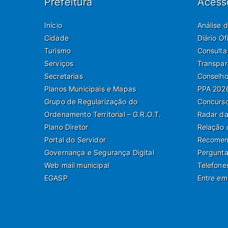
Prefeitura
Acess
Início
Análise 
Cidade
Diário O
Turismo
Consulta
Serviços
Transpar
Secretarias
Conselho
Planos Municipais e Mapas
PPA 202
Grupo de Regularização do
Concurso
Ordenamento Territorial – G.R.O.T.
Radar da
Plano Diretor
Relação 
Portal do Servidor
Recomend
Governança e Segurança Digital
Pergunta
Web mail municipal
Telefone
EGASP
Entre em