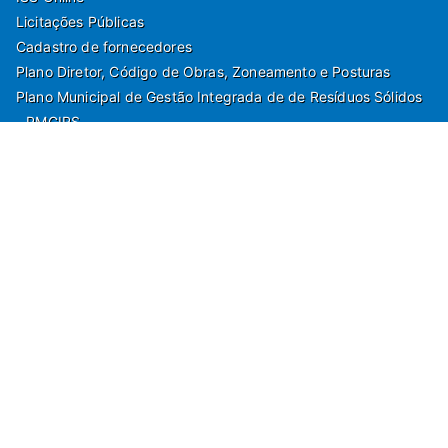
Licitações Públicas
Cadastro de fornecedores
Plano Diretor, Código de Obras, Zoneamento e Posturas
Plano Municipal de Gestão Integrada de de Resíduos Sólidos
- PMGIRS
Modelos de Protocolo
Rua Nilo Soares Ferreira, 50,
Peruibe, Estado de São Paulo - Brasil. Fone:
55(13)3451 1000
Departamento de Comunicação e Marketing | Departamento de
Jornalismo | Departamento de Tecnologia e Gestão da Informação