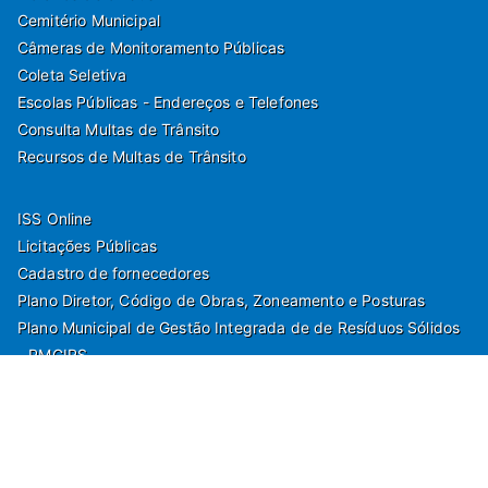
Cemitério Municipal
Câmeras de Monitoramento Públicas
Coleta Seletiva
Escolas Públicas - Endereços e Telefones
Consulta Multas de Trânsito
Recursos de Multas de Trânsito
ISS Online
Licitações Públicas
Cadastro de fornecedores
Plano Diretor, Código de Obras, Zoneamento e Posturas
Plano Municipal de Gestão Integrada de de Resíduos Sólidos
- PMGIRS
Modelos de Protocolo