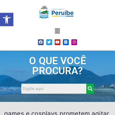
Barra de Ferramentas Abert
O QUE VOCÊ
PROCURA?
games e cosplays prometem agitar