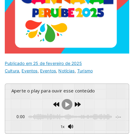
Publicado em
25 de fevereiro de 2025
Cultura
,
Eventos
,
Eventos
,
Notícias
,
Turismo
Aperte o play para ouvir esse conteúdo
0:00
-:--
1x