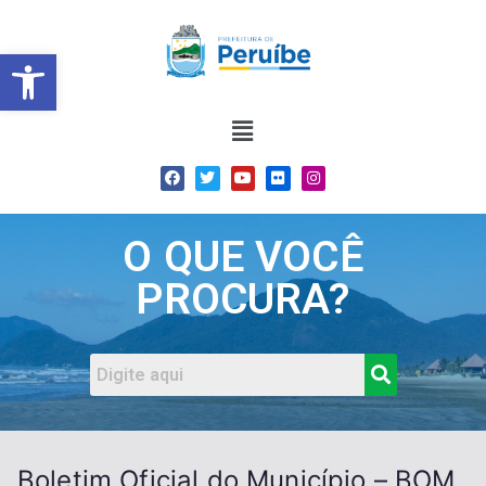
Barra de Ferramentas Abert
O QUE VOCÊ
PROCURA?
Boletim Oficial do Município – BOM