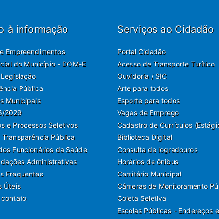
o à informação
Serviços ao Cidadão
de Empreendimentos
Portal Cidadão
ficial do Município - DOM-E
Acesso de Transporte Turítico
 Legislação
Ouvidoria / SIC
ência Pública
Arte para todos
s Municipais
Esporte para todos
6/2029
Vagas de Emprego
s e Processos Seletivos
Cadastro de Currículos (Estági
 Transparência Pública
Biblioteca Digital
dos Funcionários da Saúde
Consulta de logradouros
ações Administrativas
Horários de ônibus
s Frequentes
Cemitério Municipal
s Úteis
Câmeras de Monitoramento Pú
 contato
Coleta Seletiva
Escolas Públicas - Endereços e