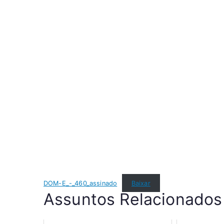
DOM-E_-_460_assinado
Baixar
Assuntos Relacionados