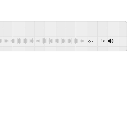
-:--
1x