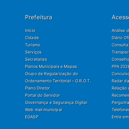
Prefeitura
Acess
Início
Análise 
Cidade
Diário O
Turismo
Consulta
Serviços
Transpar
Secretarias
Conselho
Planos Municipais e Mapas
PPA 202
Grupo de Regularização do
Concurso
Ordenamento Territorial – G.R.O.T.
Radar da
Plano Diretor
Relação 
Portal do Servidor
Recomend
Governança e Segurança Digital
Pergunta
Web mail municipal
Telefone
EGASP
Entre em