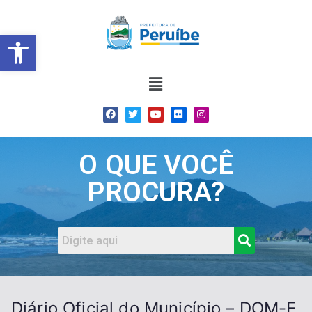
Barra de Ferramentas Abert
O QUE VOCÊ
PROCURA?
Diário Oficial do Município – DOM-E