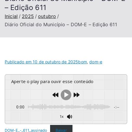
– Edição 611
Inicial
2025
outubro
Diário Oficial do Município – DOM-E – Edição 611
Publicado em
10 de outubro de 2025
bom
,
dom-e
Aperte o play para ouvir esse conteúdo
0:00
-:--
1x
DOM-E_-_611_assinado
Baixar