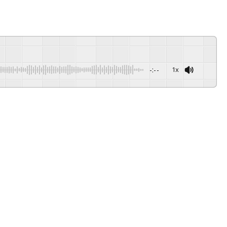
-:--
1x