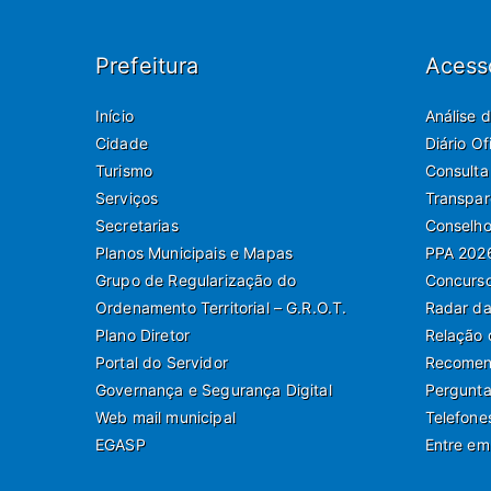
Prefeitura
Acess
Início
Análise 
Cidade
Diário O
Turismo
Consulta
Serviços
Transpar
Secretarias
Conselho
Planos Municipais e Mapas
PPA 202
Grupo de Regularização do
Concurso
Ordenamento Territorial – G.R.O.T.
Radar da
Plano Diretor
Relação 
Portal do Servidor
Recomend
Governança e Segurança Digital
Pergunta
Web mail municipal
Telefone
EGASP
Entre em