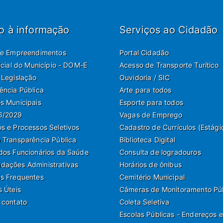
o à informação
Serviços ao Cidadão
de Empreendimentos
Portal Cidadão
ficial do Município - DOM-E
Acesso de Transporte Turítico
 Legislação
Ouvidoria / SIC
ência Pública
Arte para todos
s Municipais
Esporte para todos
6/2029
Vagas de Emprego
s e Processos Seletivos
Cadastro de Currículos (Estági
 Transparência Pública
Biblioteca Digital
dos Funcionários da Saúde
Consulta de logradouros
ações Administrativas
Horários de ônibus
s Frequentes
Cemitério Municipal
s Úteis
Câmeras de Monitoramento Pú
 contato
Coleta Seletiva
Escolas Públicas - Endereços e