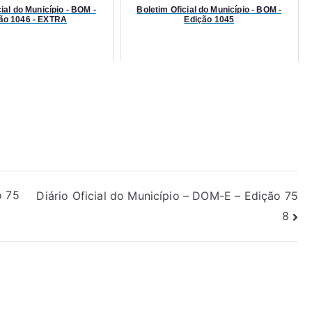
ial do Município - BOM -
Boletim Oficial do Município - BOM -
ão 1046 - EXTRA
Edição 1045
o 75
Diário Oficial do Município – DOM-E – Edição 75
8