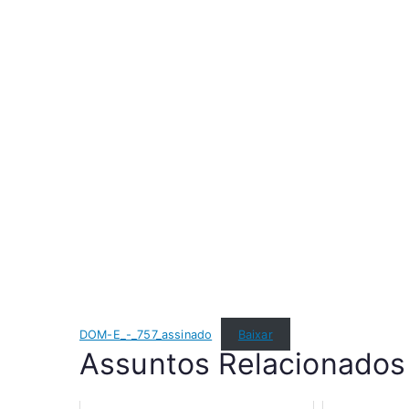
DOM-E_-_757_assinado
Baixar
Assuntos Relacionados