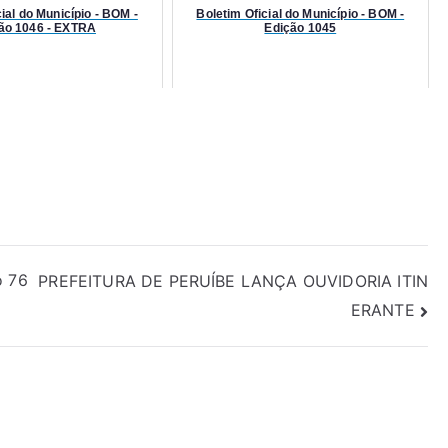
ial do Município - BOM -
Boletim Oficial do Município - BOM -
ão 1046 - EXTRA
Edição 1045
o 76
PREFEITURA DE PERUÍBE LANÇA OUVIDORIA ITIN
ERANTE