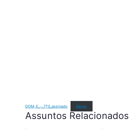
DOM-E_-_770_assinado
Baixar
Assuntos Relacionados