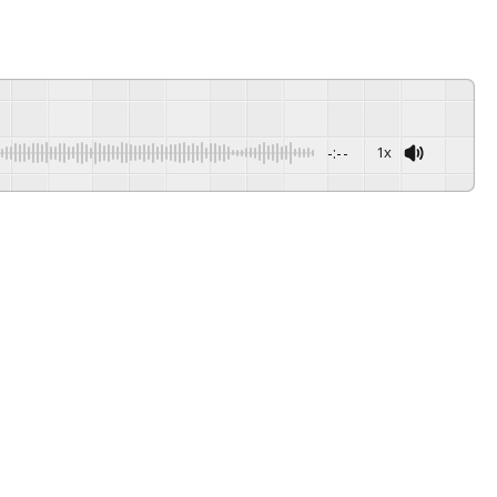
-:--
1x