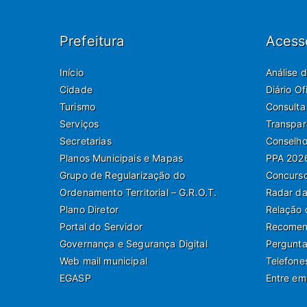
Prefeitura
Acess
Início
Análise 
Cidade
Diário O
Turismo
Consulta
Serviços
Transpar
Secretarias
Conselho
Planos Municipais e Mapas
PPA 202
Grupo de Regularização do
Concurso
Ordenamento Territorial – G.R.O.T.
Radar da
Plano Diretor
Relação 
Portal do Servidor
Recomend
Governança e Segurança Digital
Pergunta
Web mail municipal
Telefone
EGASP
Entre em