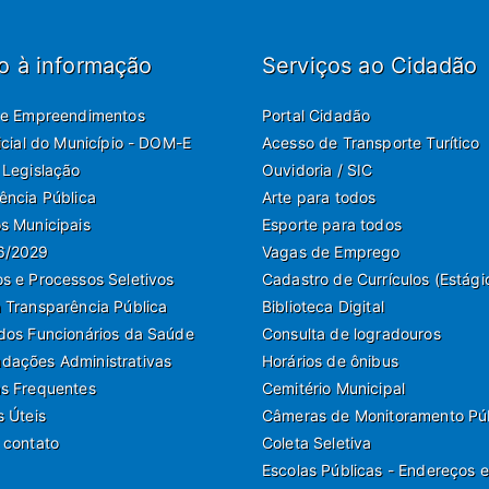
o à informação
Serviços ao Cidadão
de Empreendimentos
Portal Cidadão
ficial do Município - DOM-E
Acesso de Transporte Turítico
 Legislação
Ouvidoria / SIC
ência Pública
Arte para todos
s Municipais
Esporte para todos
6/2029
Vagas de Emprego
s e Processos Seletivos
Cadastro de Currículos (Estági
 Transparência Pública
Biblioteca Digital
dos Funcionários da Saúde
Consulta de logradouros
ações Administrativas
Horários de ônibus
s Frequentes
Cemitério Municipal
s Úteis
Câmeras de Monitoramento Pú
 contato
Coleta Seletiva
Escolas Públicas - Endereços e