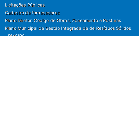
Licitações Públicas
Cadastro de fornecedores
Plano Diretor, Código de Obras, Zoneamento e Posturas
Plano Municipal de Gestão Integrada de de Resíduos Sólidos
- PMGIRS
Modelos de Protocolo
Rua Nilo Soares Ferreira, 50,
Peruibe, Estado de São Paulo - Brasil. Fone:
55(13)3451 1000
Departamento de Comunicação e Marketing | Departamento de
Jornalismo | Departamento de Tecnologia e Gestão da Informação